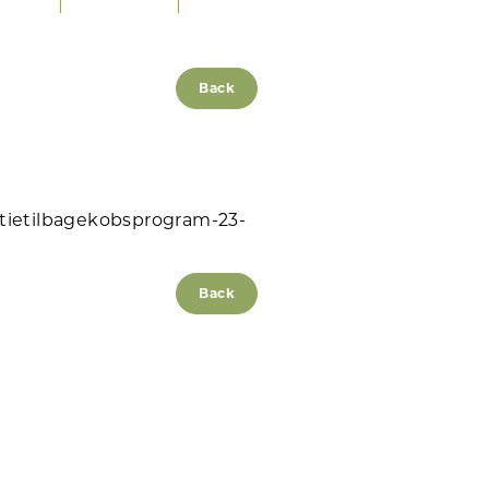
Back
tietilbagekobsprogram-23-
Back