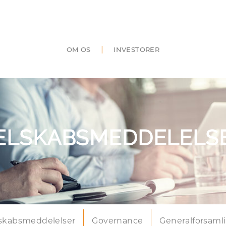
|
OM OS
INVESTORER
ELSKABSMEDDELELS
skabsmeddelelser
Governance
Generalforsaml